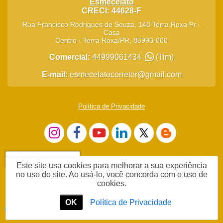
Esmecelato
CRECI: 44628-F
Rua Francisco Rodrigues de Souza, 148 Terra Roxa Pr -
Casa
Centro
-
Terra Roxa
/
PR
,
85990-000
Comercial:
44999061434
(Tim)
E-mail:
esmecelatocorretor@gmail.com
Política de Privacidade
Chat
Este site usa cookies para melhorar a sua experiência
no uso do site. Ao usá-lo, você concorda com o uso de
cookies.
Olá, Vamos Comprar ou Vender Imóvel
OK
Política de Privacidade
Envie-me uma mensagem pelo Facebook