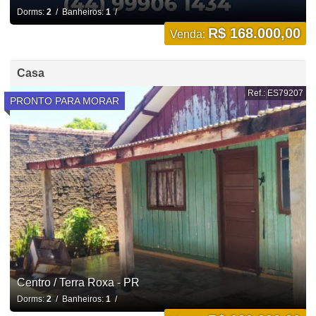
Dorms:
2
/ Banheiros:
1
/
R$ 168.000,00
Venda:
Casa
Ref.: ES79207
PRONTO PARA MORAR
Centro / Terra Roxa - PR
Dorms:
2
/ Banheiros:
1
/