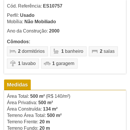
Cód. Referência:
ES10757
Perfil:
Usado
Mobília:
Não Mobiliado
Ano da Construção:
2000
Cômodos:
2
dormitórios
1
banheiro
2
salas
1
lavabo
1
garagem
Medidas
Área Total:
500 m²
(R$ 140/m²)
Área Privativa:
500 m²
Área Construída:
134 m²
Terreno Área Total:
500 m²
Terreno Frente:
20 m
Terreno Fundo:
20 m