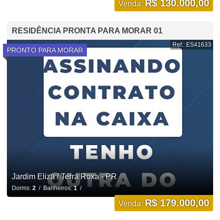
R$ 130.000,00
Venda:
RESIDÊNCIA PRONTA PARA MORAR 01
Ref.: ES41633
PRONTO PARA MORAR
Jardim Eliza / Terra Roxa - PR
Dorms:
2
/ Banheiros:
1
/
R$ 179.000,00
Venda: